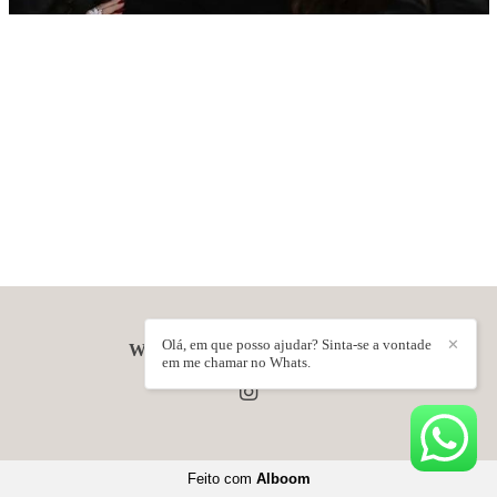
Olá, em que posso ajudar? Sinta-se a vontade
✕
WANDER FARIA
/
CONTATO
em me chamar no Whats.
Feito com
Alboom